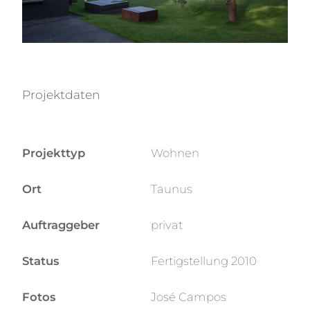
Projektdaten
Projekttyp
Wohnen
Ort
Taunus
Auftraggeber
privat
Status
Fertigstellung 2010
Fotos
José Campos