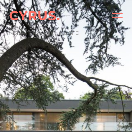
P
Home
/
Projekte
/ Haus SFD