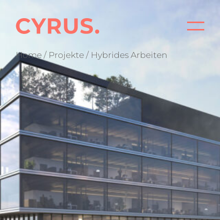
P
Home
/
Projekte
/ Hybrides Arbeiten
B