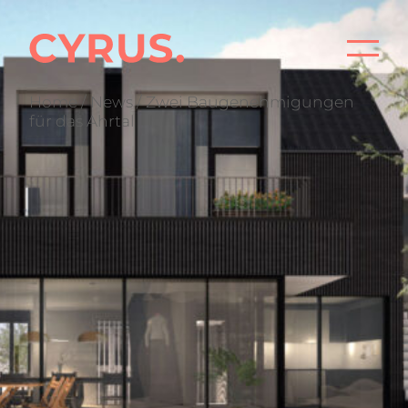
STAR
Home
/
News
/ Zwei Baugenehmigungen
für das Ahrtal
PROJ
BÜR