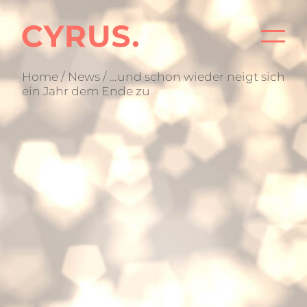
STA
Home
/
News
/ …und schon wieder neigt sich
ein Jahr dem Ende zu
PRO