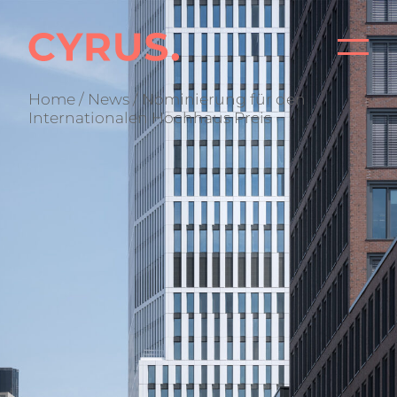
PR
Home
/
News
/ Nominierung für den
Internationalen Hochhaus Preis
BÜ