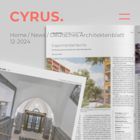
Home
/
News
/ Deutsches Architektenblatt
PRO
12-2024
BÜ