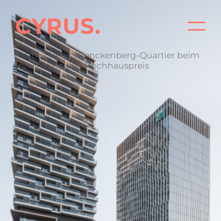
STA
Home
/
News
/ Senckenberg-Quartier beim
Internationalen Hochhauspreis
PRO
BÜR