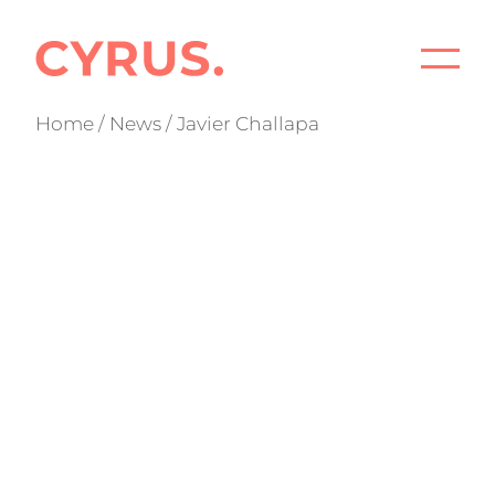
START
Home
/
News
/ Javier Challapa
PROJE
BÜRO