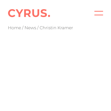
STA
Home
/
News
/ Christin Kramer
PRO
BÜR